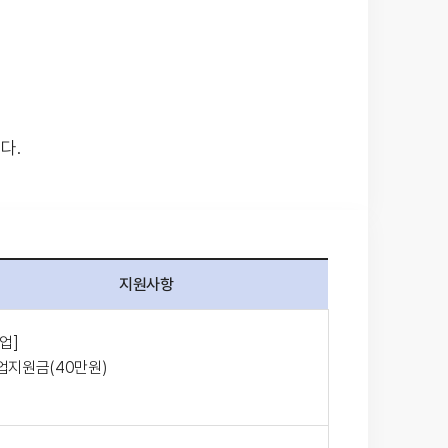
다.
지원사항
업]
업지원금(40만원)