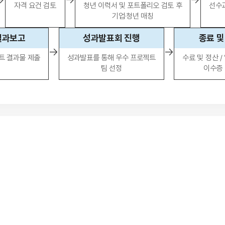
자격 요건 검토
청년 이력서 및 포트폴리오 검토 후
선수교
기업·청년 매칭
결과보고
성과발표회 진행
종료 및
→
→
트 결과물 제출
성과발표를 통해 우수 프로젝트
수료 및 정산 /
팀 선정
이수증