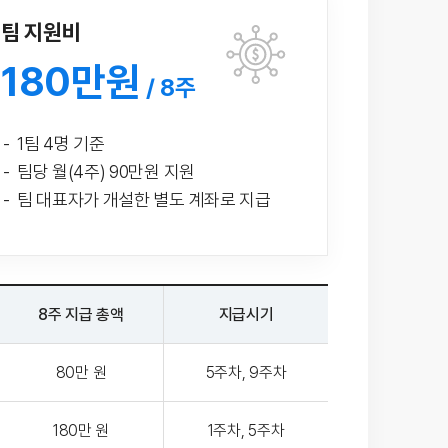
팀 지원비
180만원
/ 8주
1팀 4명 기준
팀당 월(4주) 90만원 지원
팀 대표자가 개설한 별도 계좌로 지급
8주 지급 총액
지급시기
80만 원
5주차, 9주차
180만 원
1주차, 5주차