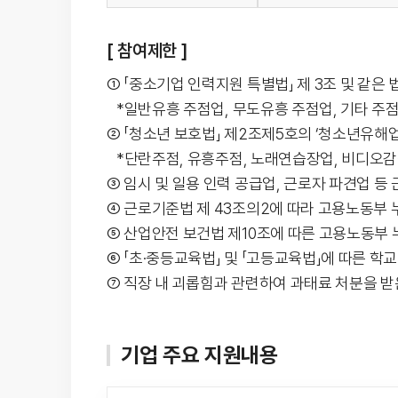
[ 참여제한 ]
① 「중소기업 인력지원 특별법」 제 3조 및 같은 
*일반유흥 주점업, 무도유흥 주점업, 기타 주점업
② 「청소년 보호법」 제2조제5호의 ‘청소년유해업
*단란주점, 유흥주점, 노래연습장업, 비디오감
③ 임시 및 일용 인력 공급업, 근로자 파견업 
④ 근로기준법 제 43조의2에 따라 고용노동부
⑤ 산업안전 보건법 제10조에 따른 고용노동부
⑥ 「초·중등교육법」 및 「고등교육법」에 따른 학교
⑦ 직장 내 괴롭힘과 관련하여 과태료 처분을 받
기업 주요 지원내용