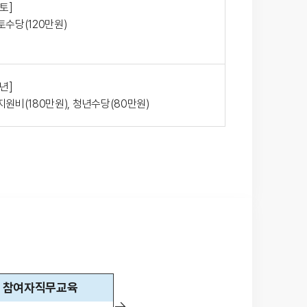
토]
토수당(120만원)
년]
지원비(180만원), 청년수당(80만원)
참여자직무교육
→